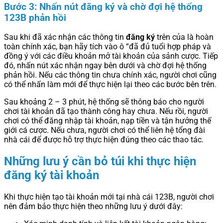
Bước 3: Nhấn nút đăng ký và chờ đợi hệ thống
123B phản hồi
Sau khi đã xác nhận các thông tin
đăng ký
trên của là hoàn
toàn chính xác, bạn hãy tích vào ô “đã đủ tuổi hợp pháp và
đồng ý với các điều khoản mở tài khoản của sảnh cược. Tiếp
đó, nhấn nút xác nhận ngay bên dưới và chờ đợi hệ thống
phản hồi. Nếu các thông tin chưa chính xác, người chơi cũng
có thể nhấn làm mới để thực hiện lại theo các bước bên trên.
Sau khoảng 2 – 3 phút, hệ thống sẽ thông báo cho người
chơi tài khoản đã tạo thành công hay chưa. Nếu rồi, người
chơi có thể đăng nhập tài khoản, nạp tiền và tận hưởng thế
giới cá cược. Nếu chưa, người chơi có thể liên hệ tổng đài
nhà cái để được hỗ trợ thực hiện đúng theo các thao tác.
Những lưu ý cần bỏ túi khi thực hiện
đăng ký tài khoản
Khi thực hiện tạo tài khoản mới tại nhà cái 123B, người chơi
nên đảm bảo thực hiện theo những lưu ý dưới đây: