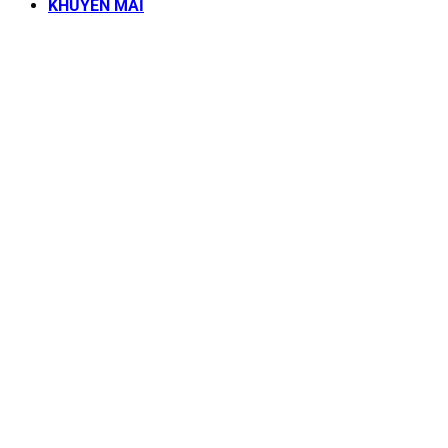
KHUYẾN MÃI