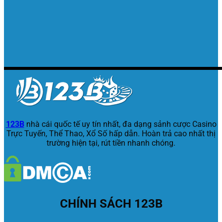
123B
nhà cái quốc tế uy tín nhất, đa dạng sảnh cược Casino
Trực Tuyến, Thể Thao, Xổ Số hấp dẫn. Hoàn trả cao nhất thị
trường hiện tại, rút tiền nhanh chóng.
CHÍNH SÁCH 123B