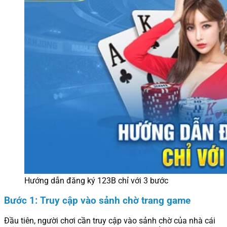
Hướng dẫn đăng ký 123B chỉ với 3 bước
Bước 1: Truy cập vào sảnh chờ trang game
Đầu tiên, người chơi cần truy cập vào sảnh chờ của nhà cái